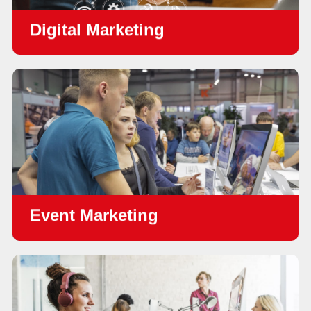
Digital Marketing
•
Webデザイン＆システム開発
•
ソーシャルメディアマーケティング
•
SEOサービス
•
デジタル広告(Facebook, Google, LinkedIn)
•
インバウンドマーケティング
Event Marketing
•
展示会ブースデザイン・企画運営
•
Webinar収録・配信・事務局
•
セミナー運営・事務局
•
オンラインイベント