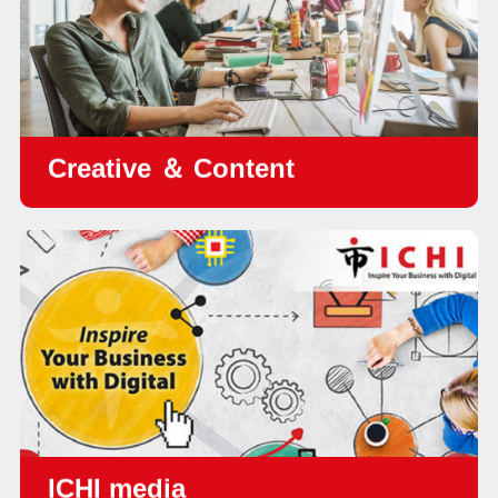
•
リードジェネレーション
Creative ＆ Content
•
動画コンテンツ
•
ブログコンテンツ
•
Facebookコンテンツ
•
LinkedInコンテンツ
•
デジタル広告
•
ユーザー事例
ICHI media