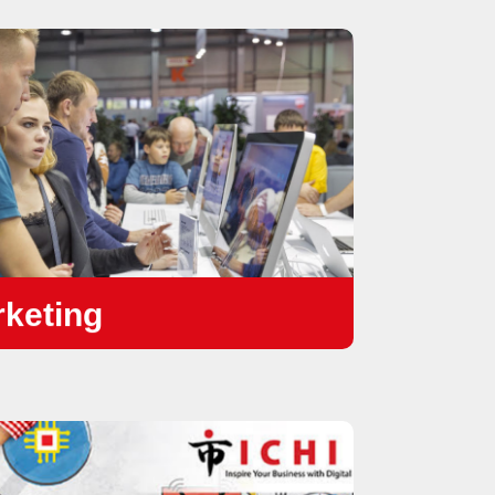
rketing
งแผนบูธนิทรรศการ
 / การจัดการ Webinar แบบครบวงจร
บงานสัมมนาแบบครบวงจร