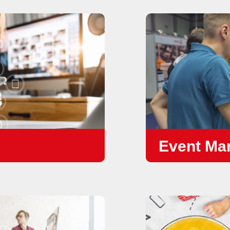
Event Ma
•
การออกแบบและวา
•
บันทึก / แพร่ภาพ
•
การจัดการสำหรั
LinkedIn)
•
Online event
•
Lead Generetion