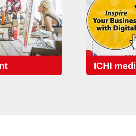
nt
ICHI med
ด้วยแนวคิด " Inspire
Community site ซึ่
ประโยชน์สำหรับการ
สำหรับเจ้าของธุร
นำเสนอคอนเทนต์แนะน
การตลาดของพวกเขา