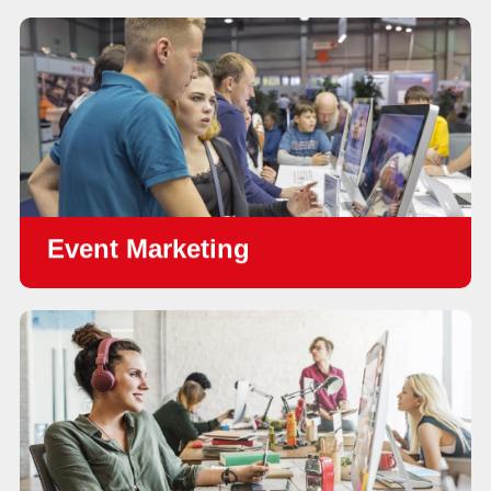
•
การออกแบบเว็บ & การพัฒนาระบบ
•
การตลาดบนโซเชียลมีเดีย
•
บริการ SEO
•
โฆษณาดิจิทัล (Facebook, Google, LinkedIn)
•
Email Marketing
•
Inbound Marketing
Event Marketing
•
การออกแบบและวางแผนบูธนิทรรศการ
•
บันทึก / แพร่ภาพ / การจัดการ Webinar แบบครบวงจร
•
การจัดการสำหรับงานสัมมนาแบบครบวงจร
•
Online event
•
Lead Generetion