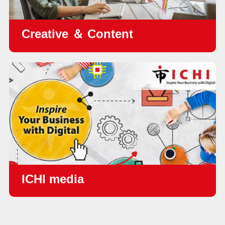
Creative ＆ Content
•
Video Content
•
Blog Content
•
Facebook Content
•
LinkedIn Content
•
โฆษณาดิจิทัล
•
แชร์เรื่องราวจากผู้ใช้จริง
ICHI media
ด้วยแนวคิด " Inspire Your Business with Digital " เราจึง
สร้าง Community site ซึ่งเสนอคอนเทนต์ประเภทต่าง ๆ ที่