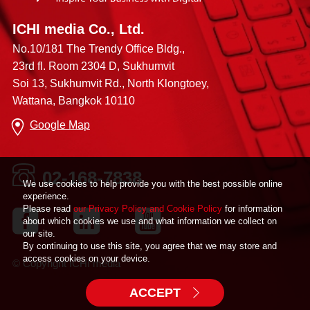
ICHI media Co., Ltd.
No.10/181 The Trendy Office Bldg.,
23rd fl. Room 2304 D, Sukhumvit
Soi 13, Sukhumvit Rd., North Klongtoey,
Wattana, Bangkok 10110
Google Map
02-168-7838
We use cookies to help provide you with the best possible online
experience.
Please read
our Privacy Policy and Cookie Policy
for information
about which cookies we use and what information we collect on
our site.
By continuing to use this site, you agree that we may store and
access cookies on your device.
© Copyright ICHI media
ACCEPT