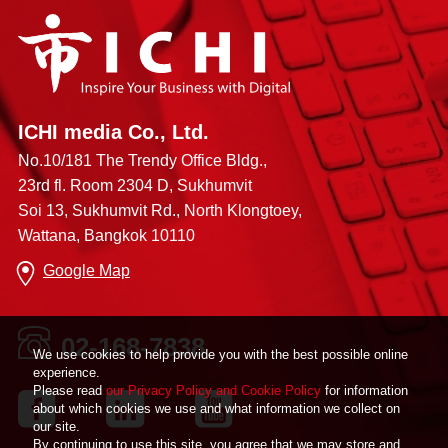
ICHI media Co., Ltd.
No.10/181 The Trendy Office Bldg.,
23rd fl. Room 2304 D, Sukhumvit
Soi 13, Sukhumvit Rd., North Klongtoey,
Wattana, Bangkok 10110
Google Map
02-168-7838
We use cookies to help provide you with the best possible online
experience.
Please read
our Privacy Policy and Cookie Policy
for information
about which cookies we use and what information we collect on
our site.
By continuing to use this site, you agree that we may store and