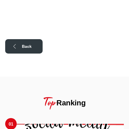
Back
Top
Ranking
01