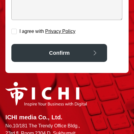
ICHI media Co., Ltd.
No.10/181 The Trendy Office Bldg.,
23rd fl. Room 2304 D, Sukhumvit