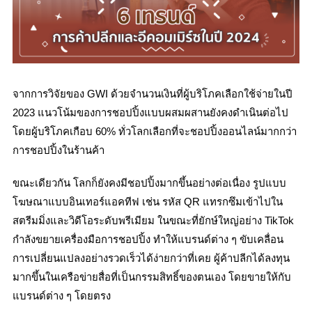
จากการวิจัยของ GWI ด้วยจำนวนเงินที่ผู้บริโภคเลือกใช้จ่ายในปี
2023 แนวโน้มของการชอปปิ้งแบบผสมผสานยังคงดำเนินต่อไป
โดยผู้บริโภคเกือบ 60% ทั่วโลกเลือกที่จะชอปปิ้งออนไลน์มากกว่า
การชอปปิ้งในร้านค้า
ขณะเดียวกัน โลกก็ยังคงมีชอปปิ้งมากขึ้นอย่างต่อเนื่อง รูปแบบ
โฆษณาแบบอินเทอร์แอคทีฟ เช่น รหัส QR แทรกซึมเข้าไปใน
สตรีมมิ่งและวิดีโอระดับพรีเมียม ในขณะที่ยักษ์ใหญ่อย่าง TikTok
กำลังขยายเครื่องมือการชอปปิ้ง ทำให้แบรนด์ต่าง ๆ ขับเคลื่อน
การเปลี่ยนแปลงอย่างรวดเร็วได้ง่ายกว่าที่เคย ผู้ค้าปลีกได้ลงทุน
มากขึ้นในเครือข่ายสื่อที่เป็นกรรมสิทธิ์ของตนเอง โดยขายให้กับ
แบรนด์ต่าง ๆ โดยตรง