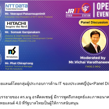
ไทยแลนด์โดยกลุ่มผู้ประกอบการด้าน IT ของประเทศญี่ปุ่น<Panel D
รบรรยายของ ดร.มนู อรดีดลเชษฐ์ มีการพูดถึงกลยุทธ์และภาพอนาคต
ทยแลนด์ 4.0 ที่รัฐบาลไทยเป็นผู้ให้การสนับสนุน