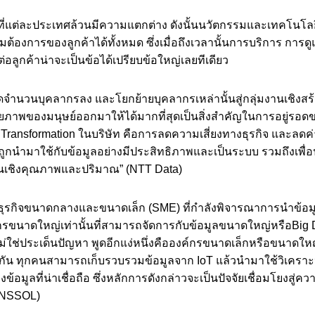
ที่แต่ละประเทศล้วนมีความแตกต่าง ดังนั้นนวัตกรรมและเทคโนโลยีดิ
องการของลูกค้าได้ทั้งหมด ซึ่งเมื่อถึงเวลานั้นการบริการ การ
ีต่อลูกค้าน่าจะเป็นข้อได้เปรียบข้อใหญ่เลยทีเดียว
จำนวนบุคลากรลง และโยกย้ายบุคลากรเหล่านั้นสู่กลุ่มงานเชิงสร้าง
ภาพของมนุษย์ออกมาให้ได้มากที่สุดเป็นสิ่งสำคัญในการอยู่รอดขอ
 Transformation ในบริษัท คือการลดความเสี่ยงทางธุรกิจ และลดค่าใช
จึงถูกนำมาใช้กับข้อมูลอย่างมีประสิทธิภาพและเป็นระบบ รวมถึงเพื่
ั้งในเชิงคุณภาพและปริมาณ” (NTT Data)
าว่า ธุรกิจขนาดกลางและขนาดเล็ก (SME) ที่กำลังพิจารณาการนำข้อม
กรขนาดใหญ่เท่านั้นที่สามารถจัดการกับข้อมูลขนาดใหญ่หรือBig Dat
ใช่ประเด็นปัญหา พูดอีกแง่หนึ่งคือองค์กรขนาดเล็กหรือขนาดใหญ
างกัน ทุกคนสามารถเก็บรวบรวมข้อมูลจาก IoT แล้วนำมาใช้วิเคราะห์
งข้อมูลที่น่าเชื่อถือ ซึ่งหลักการดังกล่าวจะเป็นปัจจัยเชื่อมโยงสู่
 (NSSOL)