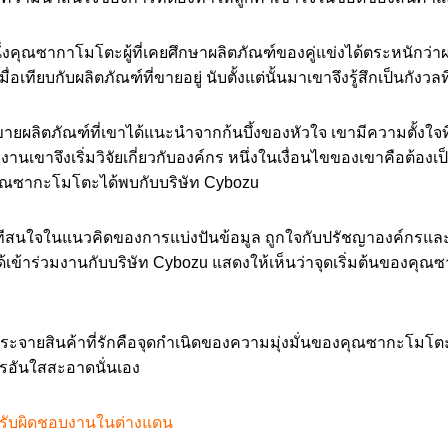
นึ่งคุณซากาโมโตะผู้ที่เคยศึกษาผลิตภัณฑ์ของคู่แข่งได้ตระหนักว่าผ
่อเทียบกับผลิตภัณฑ์ที่ขายอยู่ นับตั้งแต่นั้นมาเขาจึงรู้สึกเป็นกังว
ผลิตภัณฑ์ที่เขาได้แนะนำจากก้นบึ้งของหัวใจ เขามีความตั้งใ
านเขาจึงเริ่มวิจัยเกี่ยวกับองค์กร หนึ่งในเงื่อนไขของเขาคือต้อง
คุณซากะโมโตะได้พบกับบริษัท Cybozu
ทีสนใจในแนวคิดของการแบ่งปันข้อมูล ถูกใจกับปรัชญาองค์กรและจ
ด้เข้าร่วมงานกับบริษัท Cybozu แสดงให้เห็นว่าจุดเริ่มต้นของคุณ
ระจายสินค้าที่รักคือจุดกำเนิดของความมุ่งมั่นของคุณซากะโมโตะ
รอันใสสะอาดนั่นเอง
ู้รับผิดชอบงานในต่างแดน